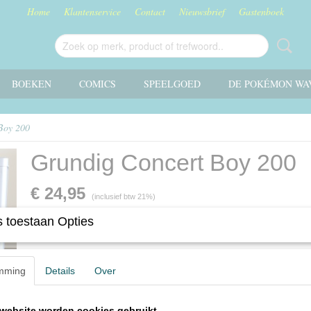
Home
Klantenservice
Contact
Nieuwsbrief
Gastenboek
BOEKEN
COMICS
SPEELGOED
DE POKÉMON WA
Boy 200
Grundig Concert Boy 200
€ 24,95
(inclusief btw 21%)
✓
Op voorraad
 toestaan Opties
Omschrijving
mming
Details
Over
Grundig Concert Boy 200
website worden cookies gebruikt