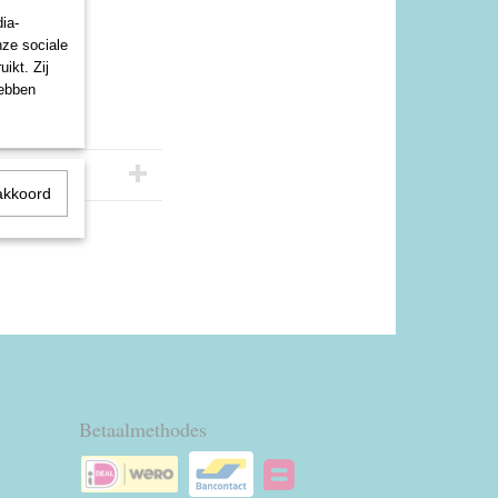
ia-
nze sociale
ikt. Zij
hebben
akkoord
Betaalmethodes