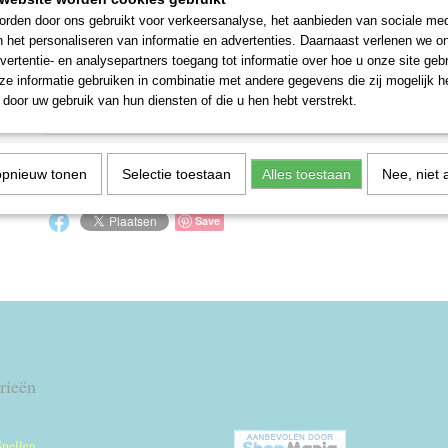
rden door ons gebruikt voor verkeersanalyse, het aanbieden van sociale med
n het personaliseren van informatie en advertenties. Daarnaast verlenen we o
Werkend getest
vertentie- en analysepartners toegang tot informatie over hoe u onze site gebru
Multi Band Radio 2 X Sw/ Lw/ Mw/And Fm
e informatie gebruiken in combinatie met andere gegevens die zij mogelijk 
door uw gebruik van hun diensten of die u hen hebt verstrekt.
Reacties
opnieuw tonen
Selectie toestaan
Alles toestaan
Nee, niet 
Save
rieën
Spellen