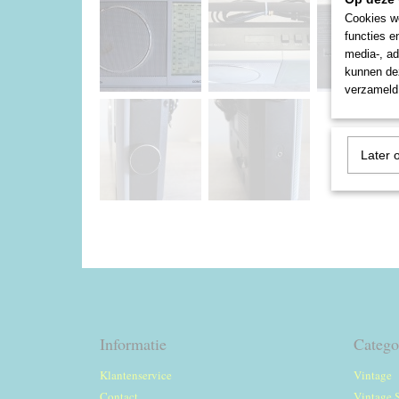
Cookies wo
functies e
media-, ad
kunnen dez
verzameld 
Later 
Informatie
Catego
Klantenservice
Vintage
Contact
Vintage 