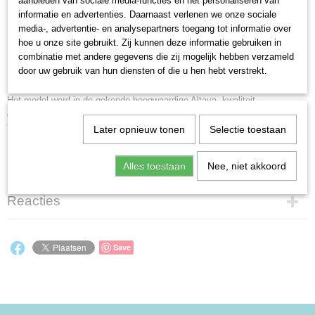
aanbieden van sociale media-functies en het personaliseren van
informatie en advertenties. Daarnaast verlenen we onze sociale
Omschrijving
media-, advertentie- en analysepartners toegang tot informatie over
hoe u onze site gebruikt. Zij kunnen deze informatie gebruiken in
combinatie met andere gegevens die zij mogelijk hebben verzameld
Felipe Massa Ferrari F2008
door uw gebruik van hun diensten of die u hen hebt verstrekt.
Nieuw in de ongeopende verpakking.
Het model werd in de gekende hoogwaardige Altaya -kwaliteit
geproduceerd en geeft het origineel zo best mogelijk weer.
Team: Scuderia Ferrari
Later opnieuw tonen
Selectie toestaan
Driver: Felipe Massa
Seizoen: 2008
Alles toestaan
Nee, niet akkoord
Schaal: 1:43
Reacties
Save