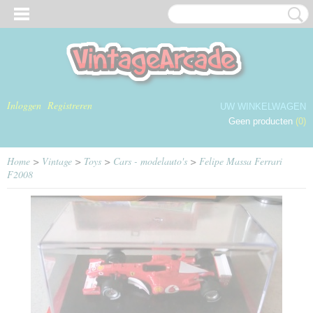
Inloggen
Registreren
UW WINKELWAGEN
Geen producten
(0)
Home
>
Vintage
>
Toys
>
Cars - modelauto's
>
Felipe Massa Ferrari
F2008