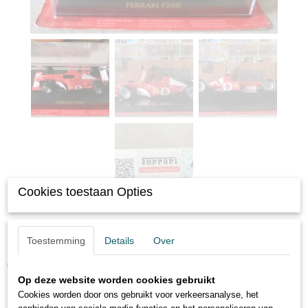
Cookies toestaan Opties
Felipe Massa Ferrari F2008
Toestemming
Details
Over
€ 19,95
(inclusief btw 21%)
Op deze website worden cookies gebruikt
✓
Op voorraad
Cookies worden door ons gebruikt voor verkeersanalyse, het