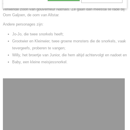
onderwateravonturen. Vaak raken ze in de problemen door Junior, de
verwende zoon van gouverneur Nathals. Ze gaan dan meestal te rade bij
Oom Galjoen, de oom van Allstar.
Andere personages zijn:
Jo-Jo, die twee snorkels heeft;
Grootwier en Kleinwier, twee groene monsters die de snorkels, vaak
tevergeefs, proberen te vangen;
Willy, het broertje van Junior, die hem altijd achtervolgt en nadoet en
Baby, een kleine meisjessnorkel.