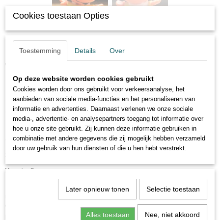
Cookies toestaan Opties
Snorkels - Dimmy
Toestemming
Details
Over
€ 7,95
(inclusief btw 21%)
Op deze website worden cookies gebruikt
✓
Op voorraad
Cookies worden door ons gebruikt voor verkeersanalyse, het
aanbieden van sociale media-functies en het personaliseren van
informatie en advertenties. Daarnaast verlenen we onze sociale
Omschrijving
media-, advertentie- en analysepartners toegang tot informatie over
hoe u onze site gebruikt. Zij kunnen deze informatie gebruiken in
Snorkels - Dimmy
combinatie met andere gegevens die zij mogelijk hebben verzameld
door uw gebruik van hun diensten of die u hen hebt verstrekt.
Schleich Wallace Berrie - 1983
Hoogte: 8 cm
Ergens diep in de zee ligt Snorkelland waar de Snorkels, kleine wezentjes
Later opnieuw tonen
Selectie toestaan
met een buisje op hun hoofd, wonen. De hoofdpersonages zijn Allstar,
Okkie (zijn inktvispuppy), Kitty, Daffney, Dimmy en Toeter (die niet kan
Alles toestaan
Nee, niet akkoord
praten, alleen toeteren). Samen beleven ze heel wat