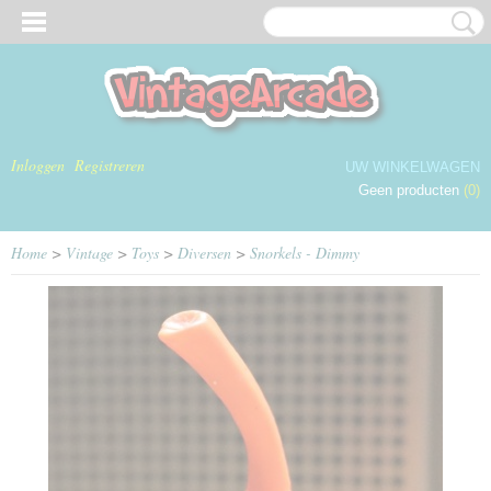
Inloggen
Registreren
UW WINKELWAGEN
Geen producten
(0)
Home
>
Vintage
>
Toys
>
Diversen
>
Snorkels - Dimmy