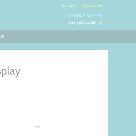
Inloggen
Registreren
UW WINKELWAGEN
Geen producten
(0)
VE
splay