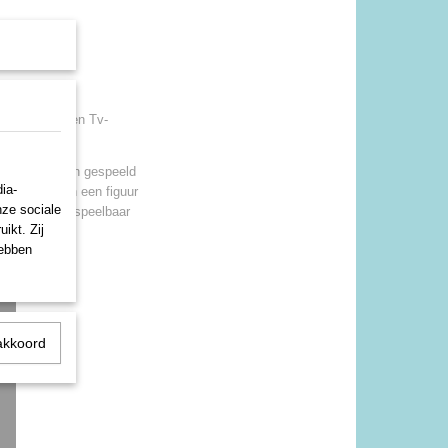
s van: Film en Tv-
spellen worden gespeeld
ia-
t de code van een figuur
nze sociale
 spel als een speelbaar
ikt. Zij
hebben
akkoord