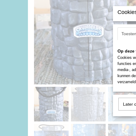
Cookies
Toeste
Op deze 
Cookies wo
functies e
media-, ad
kunnen dez
verzameld 
Later 