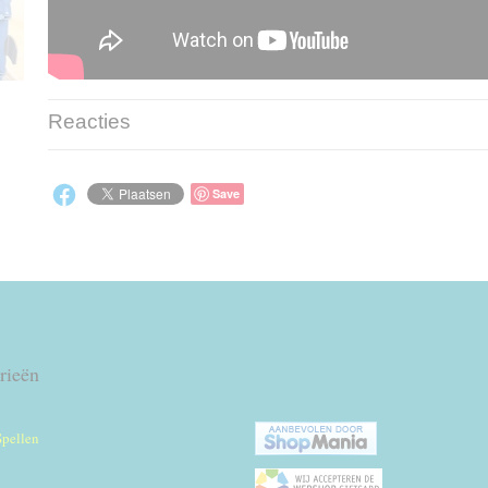
Reacties
Save
rieën
Spellen