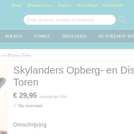
Home
Klantenservice
Contact
Nieuwsbrief
Gastenboek
BOEKEN
COMICS
SPEELGOED
DE POKÉMON WA
- en Display Toren
Skylanders Opberg- en Di
Toren
€ 29,95
(inclusief btw 21%)
✓
Op voorraad
Omschrijving