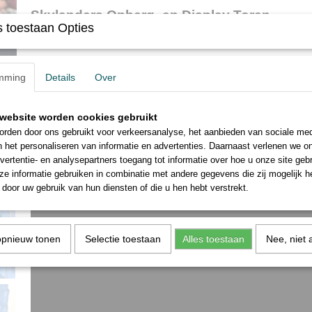
Skylanders Opberg- en Display Toren
 toestaan Opties
Inclusief
: 5 Skylanders (zie foto 3 & 4)
mming
Details
Over
BG Games Torretta Skylanders. Producttype: Verzamelfiguur, Op basi
series, Doelpubliek: Kinderen
website worden cookies gebruikt
Skylanders is een computerspelserie uitgegeven door Activision. De 
rden door ons gebruikt voor verkeersanalyse, het aanbieden van sociale med
door het plaatsen van figuren op de 'Portal of Power', een apparaat da
n het personaliseren van informatie en advertenties. Daarnaast verlenen we o
uitleest door middel van NFC en daarmee het figuur 'importeert' in het
vertentie- en analysepartners toegang tot informatie over hoe u onze site gebru
personage.
e informatie gebruiken in combinatie met andere gegevens die zij mogelijk 
door uw gebruik van hun diensten of die u hen hebt verstrekt.
opnieuw tonen
Selectie toestaan
Alles toestaan
Nee, niet 