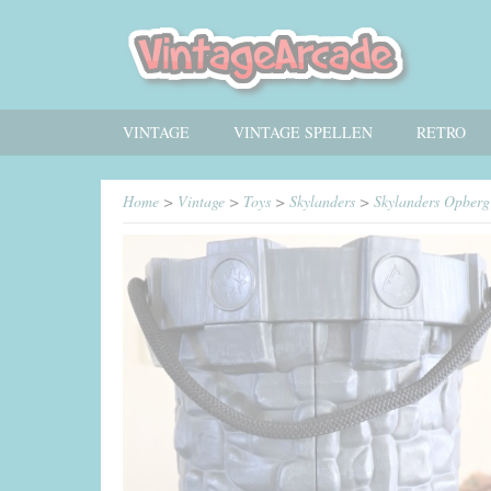
VINTAGE
VINTAGE SPELLEN
RETRO
Home
>
Vintage
>
Toys
>
Skylanders
>
Skylanders Opberg