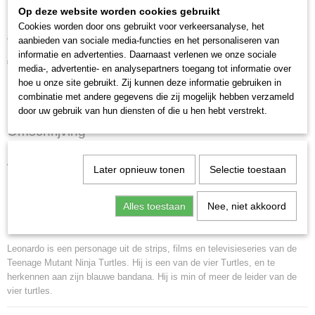
TMNT: 2002 - Leonardo
Op deze website worden cookies gebruikt
Action Figure
Cookies worden door ons gebruikt voor verkeersanalyse, het
aanbieden van sociale media-functies en het personaliseren van
informatie en advertenties. Daarnaast verlenen we onze sociale
€ 24,95
(inclusief btw 21%)
media-, advertentie- en analysepartners toegang tot informatie over
hoe u onze site gebruikt. Zij kunnen deze informatie gebruiken in
✓
Op voorraad
combinatie met andere gegevens die zij mogelijk hebben verzameld
door uw gebruik van hun diensten of die u hen hebt verstrekt.
Omschrijving
TMNT: 2002 - Leonardo Action Figure.
Later opnieuw tonen
Selectie toestaan
Hoogte: 31 cm
Alles toestaan
Nee, niet akkoord
Mirage Studios inc.
Playmates toys
Leonardo is een personage uit de strips, films en televisieseries van de
Teenage Mutant Ninja Turtles. Hij is een van de vier Turtles, en te
herkennen aan zijn blauwe bandana. Hij is min of meer de leider van de
vier turtles.