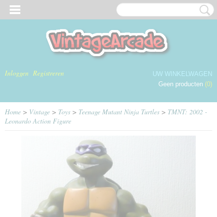
Inloggen
Registreren
UW WINKELWAGEN
Geen producten
(0)
Home
>
Vintage
>
Toys
>
Teenage Mutant Ninja Turtles
>
TMNT: 2002 -
Leonardo Action Figure