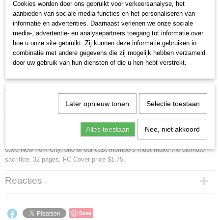
Cookies worden door ons gebruikt voor verkeersanalyse, het
aanbieden van sociale media-functies en het personaliseren van
€ 5,00
(inclusief btw 9%)
informatie en advertenties. Daarnaast verlenen we onze sociale
media-, advertentie- en analysepartners toegang tot informatie over
✓
Op voorraad
hoe u onze site gebruikt. Zij kunnen deze informatie gebruiken in
combinatie met andere gegevens die zij mogelijk hebben verzameld
door uw gebruik van hun diensten of die u hen hebt verstrekt.
Omschrijving
Wolverine comic books issue 42
Later opnieuw tonen
Selectie toestaan
1st printing. "Papa was a Rolling Stone!" Guest-starring Guest-starring
Cable, Jubilee, Forge and Nick Fury. Written by Larry Hama. Art by Marc
Alles toestaan
Nee, niet akkoord
Silvestri and Dan Green. As the battle escalates, the Morlock Tunnels
continue to flood which threatens an unsuspecting city above. In order to
save New York City, one of our cast members must make the ultimate
sacrifice. 32 pages, FC Cover price $1.75.
Reacties
Save