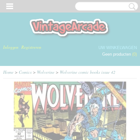
Inloggen
Registreren
UW WINKELWAGEN
Geen producten
(0)
Home
>
Comics
>
Wolverine
>
Wolverine comic books issue 42