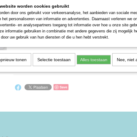
website worden cookies gebruikt
rden door ons gebruikt voor verkeersanalyse, het aanbieden van sociale med
Zeer leuke spaarpot in de vorm van speelkarten
n het personaliseren van informatie en advertenties. Daarnaast verlenen we o
Harten Aas, Koning, Vrouw en Boer.
vertentie- en analysepartners toegang tot informatie over hoe u onze site gebru
e informatie gebruiken in combinatie met andere gegevens die zij mogelijk 
Kleur: Zwart
door uw gebruik van hun diensten of die u hen hebt verstrekt.
Materiaal: keramiek
voorzien van dop aan de onderkant om het geld er weer makkelijk uit 
opnieuw tonen
Selectie toestaan
Alles toestaan
Nee, niet 
Reacties
Save