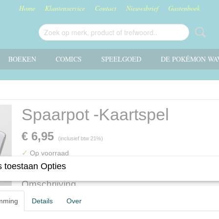
Home
Klantenservice
Contact
Nieuwsbrief
Gastenboek
BOEKEN
COMICS
SPEELGOED
DE POKÉMON WA
Spaarpot -Kaartspel
€ 6,95
(inclusief btw 21%)
✓
Op voorraad
 toestaan Opties
Omschrijving
mming
Details
Over
Spaarpot -Kaartspel