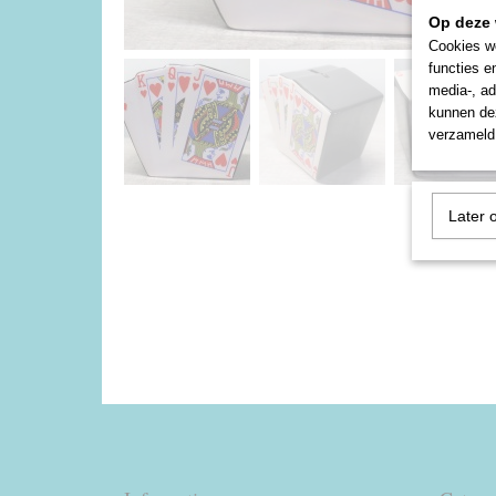
Op deze 
Cookies wo
functies e
media-, ad
kunnen dez
verzameld 
Later 