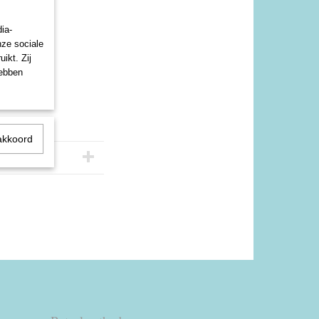
ia-
nze sociale
ikt. Zij
hebben
te halen
akkoord