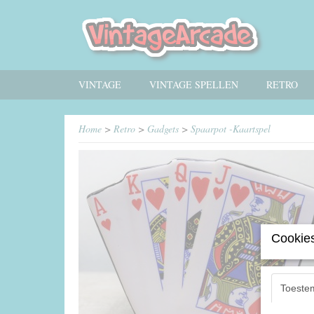
VINTAGE
VINTAGE SPELLEN
RETRO
Home
>
Retro
>
Gadgets
>
Spaarpot -Kaartspel
Cookies
Toeste