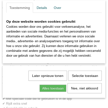
€ 14,95
Toestemming
Details
Over
(inclusief btw 21%)
✓
Op voorraad
Op deze website worden cookies gebruikt
Cookies worden door ons gebruikt voor verkeersanalyse, het
Omschrijving
aanbieden van sociale media-functies en het personaliseren van
informatie en advertenties. Daarnaast verlenen we onze sociale
media-, advertentie- en analysepartners toegang tot informatie over
Star Wars Power Battlers Luke Skywalker Bird
hoe u onze site gebruikt. Zij kunnen deze informatie gebruiken in
combinatie met andere gegevens die zij mogelijk hebben verzameld
Trek het Angry birds poppetje naar achter en laat los! Het poppetje gaat
door uw gebruik van hun diensten of die u hen hebt verstrekt.
vanzelf rijden. Het poppetje komt inclusief en Doel waar de Angry Bird
zich op kan storten. Het doel is gemaakt van karton en kan van de
verpakking af worden gehaald. Trek het vogeltje naar achter en rijd in op
Darth Vader! Er staat een belangrijke code aan de binnenkant van het
Later opnieuw tonen
Selectie toestaan
doel waarmee je in de Angry Birds App speciale tools kan ontgrendelen!
Voordelen:
Alles toestaan
Nee, niet akkoord
✔ Inclusief target waar op in gereden kan worden
✔ Gebaseerd op de app
✔ Met speciale code die te gebruiken is in de app
✔ Rijdt extra snel