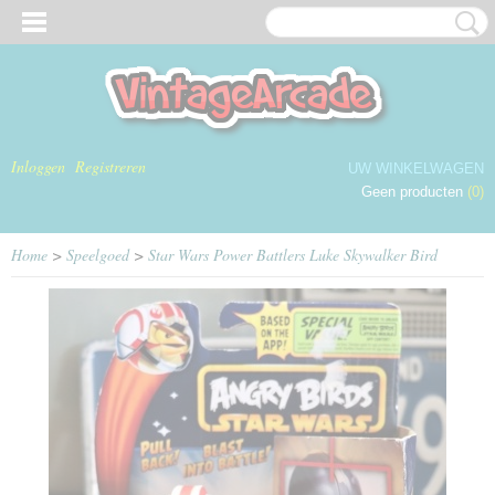
Inloggen
Registreren
UW WINKELWAGEN
Geen producten
(0)
Home
>
Speelgoed
>
Star Wars Power Battlers Luke Skywalker Bird