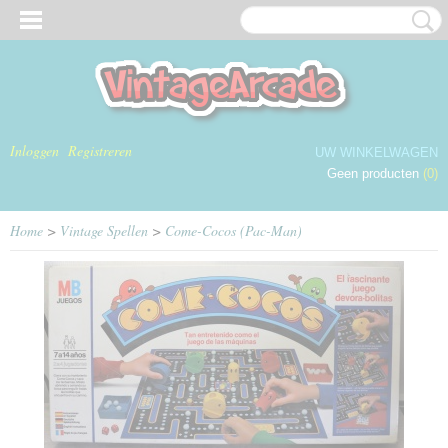
Inloggen
Registreren
UW WINKELWAGEN
Geen producten
(0)
Home
>
Vintage Spellen
>
Come-Cocos (Pac-Man)