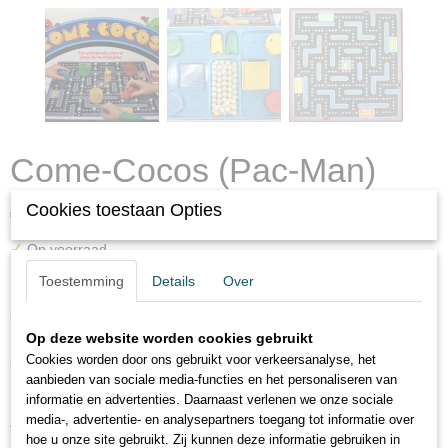
Come-Cocos (Pac-Man)
Cookies toestaan Opties
€ 19,95
(inclusief btw 21%)
✓
Op voorraad
Toestemming
Details
Over
Omschrijving
Op deze website worden cookies gebruikt
Cookies worden door ons gebruikt voor verkeersanalyse, het
Come-Cocos (Pac-Man)
aanbieden van sociale media-functies en het personaliseren van
MB - 1982
informatie en advertenties. Daarnaast verlenen we onze sociale
media-, advertentie- en analysepartners toegang tot informatie over
Tan entretenido como el juego de las maquinas.
hoe u onze site gebruikt. Zij kunnen deze informatie gebruiken in