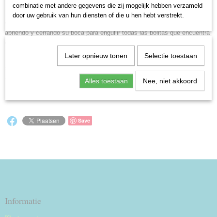
combinatie met andere gegevens die zij mogelijk hebben verzameld
El fascinante juego devora-bolitas
door uw gebruik van hun diensten of die u hen hebt verstrekt.
Corra con su hambriento Come-Cocos y cace los fantasmas. Mirelo
abriendo y cerrando su boca para engullir todas las bolitas que encuentra
en su camino.
Later opnieuw tonen
Selectie toestaan
Mueva su Come-Cocos de forma que puede engullir tantas bolitas como
sea posible.
Alles toestaan
Nee, niet akkoord
Reacties
Save
Informatie