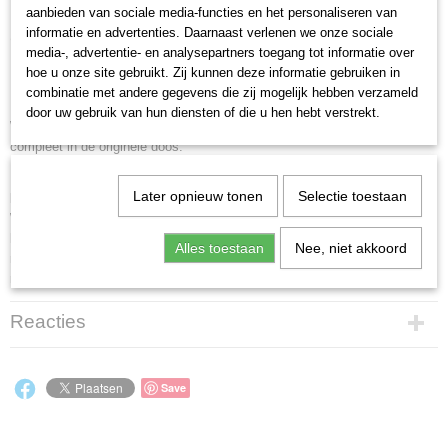
aanbieden van sociale media-functies en het personaliseren van
informatie en advertenties. Daarnaast verlenen we onze sociale
Omschrijving
media-, advertentie- en analysepartners toegang tot informatie over
hoe u onze site gebruikt. Zij kunnen deze informatie gebruiken in
Het echte Leesplankje.
combinatie met andere gegevens die zij mogelijk hebben verzameld
door uw gebruik van hun diensten of die u hen hebt verstrekt.
Wolters-Noordhoff Groningen - jaren '70
compleet in de originele doos.
Nog altijd leren elk jaar vele tienduizenden kinderen lezen met het echte
Later opnieuw tonen
Selectie toestaan
leesplankje. Net als uzelf en uw ouders!.
Wat kunt u uw kinderen er nu thuis mee laten doen? Laat u ze er gerust
hun eigen gang mee gaan. Juf op school heeft hen al geleerd hoe het
Alles toestaan
Nee, niet akkoord
moet. Laat dus uw kind u uitleggen hoe met het leesplankje 'gewerkt'
moet worden, niet andersom.
Reacties
Save