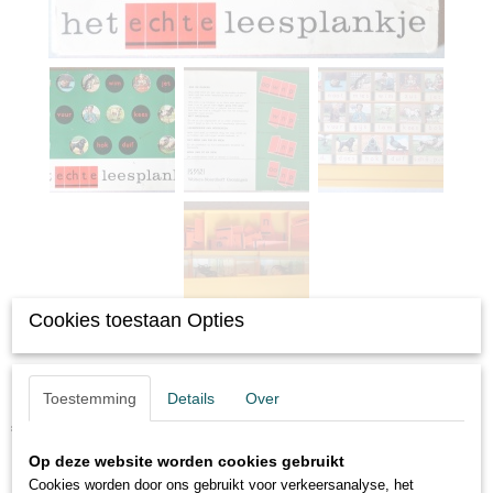
Cookies toestaan Opties
Het echte Leesplankje
Toestemming
Details
Over
€ 19,95
(inclusief btw 21%)
Op deze website worden cookies gebruikt
✓
Op voorraad
Cookies worden door ons gebruikt voor verkeersanalyse, het