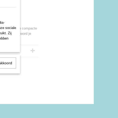
ia-
nze sociale
machine in een compacte
ikt. Zij
te verbinden word je
hebben
akkoord