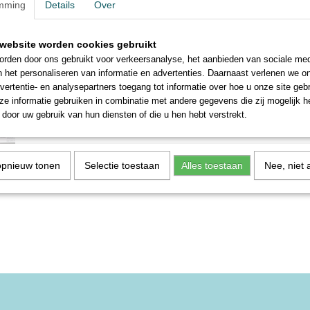
mming
Details
Over
Compleet met boekje in de verpakking.
website worden cookies gebruikt
Color Power Graphic
rden door ons gebruikt voor verkeersanalyse, het aanbieden van sociale med
Graphic Scientific
n het personaliseren van informatie en advertenties. Daarnaast verlenen we o
De Casio CFX-9850GC Plus is een scherp geprijsde grafische reken
vertentie- en analysepartners toegang tot informatie over hoe u onze site gebru
behuizing. Met 8 schermregels en de mogelijkheid om hem aan de pc 
e informatie gebruiken in combinatie met andere gegevens die zij mogelijk 
zeker niet gelimiteerd in de mogelijkheden.
door uw gebruik van hun diensten of die u hen hebt verstrekt.
Reacties
opnieuw tonen
Selectie toestaan
Alles toestaan
Nee, niet 
Save