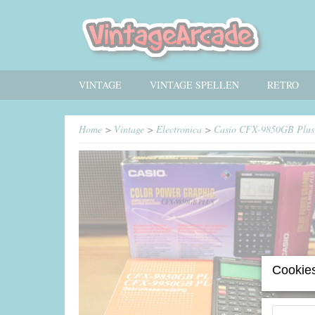
VINTAGE
VINTAGE SPELLEN
RETRO
Home
>
Vintage
>
Electronica
>
Casio CFX-9850GB Plus
Cookies