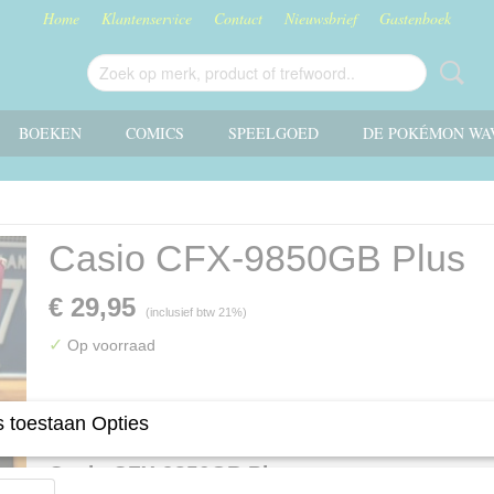
Home
Klantenservice
Contact
Nieuwsbrief
Gastenboek
BOEKEN
COMICS
SPEELGOED
DE POKÉMON WA
Casio CFX-9850GB Plus
€ 29,95
(inclusief btw 21%)
✓
Op voorraad
Omschrijving
 toestaan Opties
Casio CFX-9850GB Plus