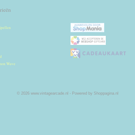
rieën
Spellen
d
mon Wave
© 2026 www.vintagearcade.nl - Powered by Shoppagina.nl