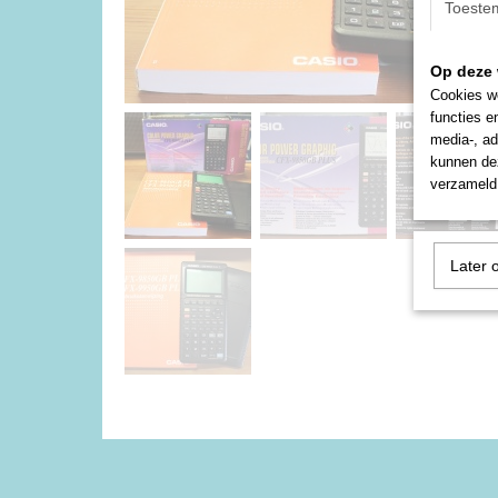
Toeste
Op deze 
Cookies wo
functies e
media-, ad
kunnen dez
verzameld 
Later 