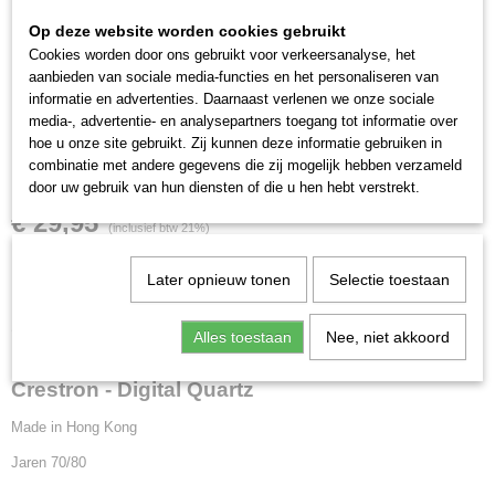
Op deze website worden cookies gebruikt
Cookies worden door ons gebruikt voor verkeersanalyse, het
aanbieden van sociale media-functies en het personaliseren van
informatie en advertenties. Daarnaast verlenen we onze sociale
media-, advertentie- en analysepartners toegang tot informatie over
hoe u onze site gebruikt. Zij kunnen deze informatie gebruiken in
Crestron - Digital Quartz
combinatie met andere gegevens die zij mogelijk hebben verzameld
door uw gebruik van hun diensten of die u hen hebt verstrekt.
€ 29,95
(inclusief btw 21%)
✓
Op voorraad
Later opnieuw tonen
Selectie toestaan
Omschrijving
Alles toestaan
Nee, niet akkoord
Crestron - Digital Quartz
Made in Hong Kong
Jaren 70/80