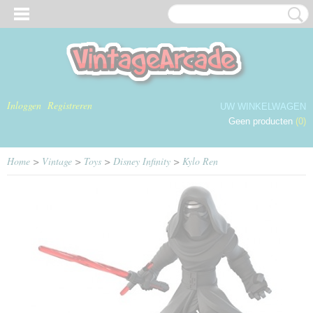
Inloggen
Registreren
UW WINKELWAGEN
Geen producten
(0)
Home
>
Vintage
>
Toys
>
Disney Infinity
>
Kylo Ren