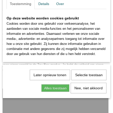
Toestemming
Details
Over
Kylo Ren. Agent van de First Order die het sterrenstelsel terroriseert met
zijn kwaadaardige acties.
Op deze website worden cookies gebruikt
Speel met al je favoriete helden uit Star Wars Rebels. Speelbaar in de
Cookies worden door ons gebruikt voor verkeersanalyse, het
Disney Infinity 3.0: Toy Box en alle Star Wars Play Sets. Ga op avontuur
aanbieden van sociale media-functies en het personaliseren van
in de Playsets of bouw je eigen wereld in de Toy Box. Kruip in de huid
informatie en advertenties. Daarnaast verlenen we onze sociale
van je favoriete helden uit Star Wars, Marvel, Disney en Disney•Pixar en
media-, advertentie- en analysepartners toegang tot informatie over
beleef jouw eigen avontuur! In de Toy Box kun je nu ook de omgevingen
hoe u onze site gebruikt. Zij kunnen deze informatie gebruiken in
van andere Disney Infinity spelers downloaden voor oneindig veel
combinatie met andere gegevens die zij mogelijk hebben verzameld
speelplezier. Meer informatie op disney.nl/infinity.
door uw gebruik van hun diensten of die u hen hebt verstrekt.
In Disney Infinity 3.0. ga je op avontuur in de Play Set modus of creëer je
jouw eigen wereld in de Toy Box modus. Je hebt de vrijheid om eigen
games te creëeren en in de huid te kruipen van je favoriete helden van
Star Wars, Marvel, Disney en Disney/Pixar.
Later opnieuw tonen
Selectie toestaan
Alles toestaan
Nee, niet akkoord