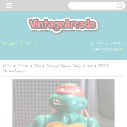
Inloggen
Registreren
UW WINKELWAGEN
Geen producten
(0)
Home
>
Vintage
>
Toys
>
Teenage Mutant Ninja Turtles
>
TMNT
Michaelangelo