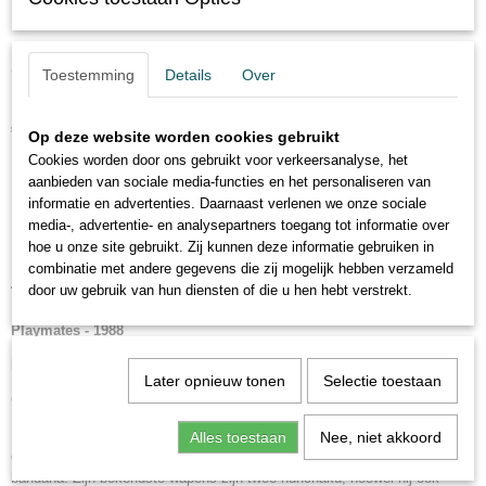
TMNT Michaelangelo
Toestemming
Details
Over
€ 8,95
Op deze website worden cookies gebruikt
(inclusief btw 21%)
Cookies worden door ons gebruikt voor verkeersanalyse, het
✓
Op voorraad
aanbieden van sociale media-functies en het personaliseren van
informatie en advertenties. Daarnaast verlenen we onze sociale
media-, advertentie- en analysepartners toegang tot informatie over
Omschrijving
hoe u onze site gebruikt. Zij kunnen deze informatie gebruiken in
combinatie met andere gegevens die zij mogelijk hebben verzameld
TMNT Michaelangelo
door uw gebruik van hun diensten of die u hen hebt verstrekt.
Playmates - 1988
Hoogte: 11 cm
Later opnieuw tonen
Selectie toestaan
Comes with 2 weapons, One weapon is broken.
Michelangelo is een personage uit de strips, films en televisieseries van
Alles toestaan
Nee, niet akkoord
de Teenage Mutant Ninja Turtles. Hij is te herkennen aan zijn oranje
bandana. Zijn bekendste wapens zijn twee nunchaku, hoewel hij ook