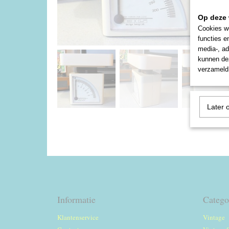
Op deze 
Cookies wo
functies e
media-, ad
kunnen dez
verzameld 
Later 
Informatie
Catego
Klantenservice
Vintage