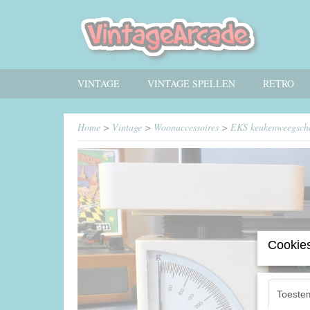
VINTAGE
VINTAGE SPELLEN
RETRO
Home
>
Vintage
>
Woonaccessoires
>
EKS keukenweegsch
Cookies
Toeste