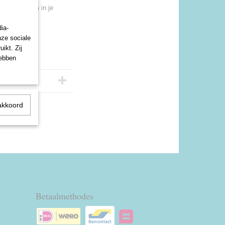
leuk item om in je
ia-
nze sociale
ikt. Zij
hebben
akkoord
Betaalmethodes