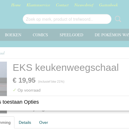
Home
Klantenservice
Contact
Nieuwsbrief
Gastenboek
BOEKEN
COMICS
SPEELGOED
DE POKÉMON WA
aal
EKS keukenweegschaal
€ 19,95
(inclusief btw 21%)
✓
Op voorraad
 toestaan Opties
Omschrijving
mming
Details
Over
EKS keukenweegschaal