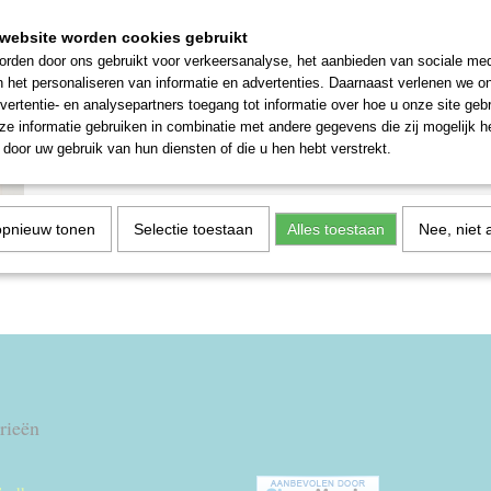
Deze vintage weegschaal van het merk EKS doet het prima en is een 
website worden cookies gebruikt
keuken te zetten ter decoratie of voor dagelijks gebruik.
rden door ons gebruikt voor verkeersanalyse, het aanbieden van sociale med
Weegt tot 350 gram. Hij ziet er als nieuw uit.
n het personaliseren van informatie en advertenties. Daarnaast verlenen we o
vertentie- en analysepartners toegang tot informatie over hoe u onze site gebru
Hoogte 17 cm, bakje 17 x 11 cm
e informatie gebruiken in combinatie met andere gegevens die zij mogelijk 
Materiaal: Plastic
door uw gebruik van hun diensten of die u hen hebt verstrekt.
Reacties
opnieuw tonen
Selectie toestaan
Alles toestaan
Nee, niet 
Save
rieën